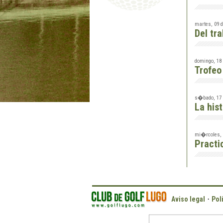
martes, 09 d
Del tra
domingo, 18
Trofeo
s�bado, 17 
La his
mi�rcoles, 
Practi
·
Aviso legal
Pol